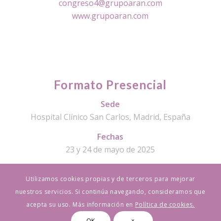
congreso4@grupoaran.com
www.grupoaran.com
Formato Presencial
Sede
Hospital Clínico San Carlos, Madrid, España
Fechas
23 y 24 de mayo de 2025
Utilizamos cookies propias y de terceros para mejorar
nuestros servicios. Si continúa navegando, consideramos que
acepta su uso. Más información en
Política de cookies.
© Copyright - XIII EOTTD Meeting | 23 y 24 de mayo de 2025 | Hospital
OK
×