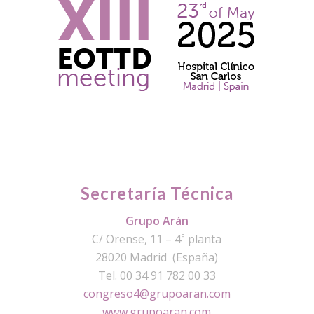
Secretaría Técnica
Grupo Arán
C/ Orense, 11 – 4ª planta
28020 Madrid (España)
Tel. 00 34 91 782 00 33
congreso4@grupoaran.com
www.grupoaran.com