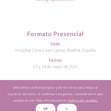
Formato Presencial
Sede
Hospital Clínico San Carlos, Madrid, España
Fechas
23 y 24 de mayo de 2025
Utilizamos cookies propias y de terceros para mejorar
nuestros servicios. Si continúa navegando, consideramos que
© Copyright - XIII EOTTD Meeting | 23 y 24 de mayo de 2025 | Hospital
acepta su uso. Más información en
Política de cookies.
Clínico San Carlos, Madrid
OK
×